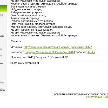
Не зря «Челюскин» во льдах застревал,
Короче, всем отдыхать! Это наша с тобой Антарктида!
Все входы на север закроем
И будем жевать холодец.
А будете вякать, устроим
варь
Вам белый полярный песец,
Антарктида, Антарктида.
Ребром поставим мы этот вопрос,
Нам нужен каждый медведь и торос,
Мы под себя заберем этот лед и напрасна обида.
рт
Не зря Папанин на льдах куковал,
Не зря «Челюскин» во льдах застревал,
ель
Короче, всем отдыхать! Это наша с тобой Антарктида!
Скачать:
й
Источник:
http://www.avtoradio.ru/?an=ml_parody_page&uid=136472
нь
Категория
:
Пародии Мурзилок MP3: Сентябрь 2010
|
Добавил
:
Ayaks
ль
Просмотров
:
1740
|
Загрузок
:
0
|
Рейтинг
:
0.0
/
0
уст
Всего комментариев
:
0
ябрь
абрь
Добавлять комментарии могут только зарег
[
Регистрация
|
Вх