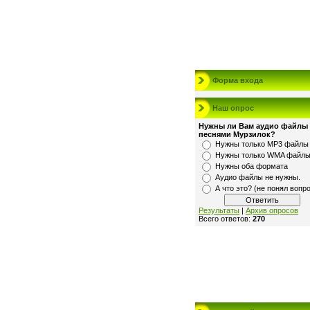
Форма входа
Наш опрос
Нужны ли Вам аудио файлы 
песнями Мурзилок?
Нужны только MP3 файлы
Нужны только WMA файл
Нужны оба формата
Аудио файлы не нужны.
А что это? (не понял вопр
Результаты
|
Архив опросов
Всего ответов:
270