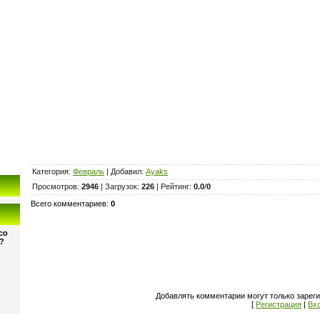
Категория
:
Февраль
|
Добавил
:
Ayaks
Просмотров
:
2946
|
Загрузок
:
226
|
Рейтинг
:
0.0
/
0
Всего комментариев
:
0
со
?
Добавлять комментарии могут только зарег
[
Регистрация
|
Вх