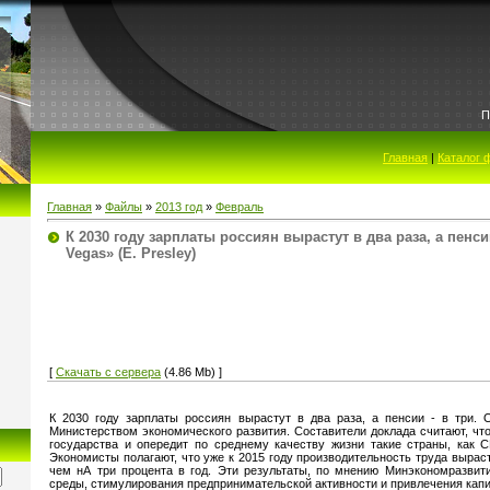
П
l
Главная
|
Каталог 
Главная
»
Файлы
»
2013 год
»
Февраль
К 2030 году зарплаты россиян вырастут в два раза, а пенсии
Vegas» (E. Presley)
[
Скачать с сервера
(4.86 Mb) ]
К 2030 году зарплаты россиян вырастут в два раза, а пенсии - в три. 
Министерством экономического развития. Составители доклада считают, что
государства и опередит по среднему качеству жизни такие страны, как С
Экономисты полагают, что уже к 2015 году производительность труда вырас
чем нА три процента в год. Эти результаты, по мнению Минэкономразвити
среды, стимулирования предпринимательской активности и привлечения капи