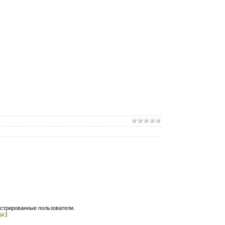
истрированные пользователи.
од
]