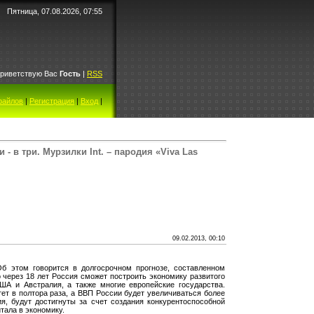
Пятница, 07.08.2026, 07:55
риветствую Вас
Гость
|
RSS
файлов
|
Регистрация
|
Вход
|
 - в три. Мурзилки Int. – пародия «Viva Las
09.02.2013, 00:10
Об этом говорится в долгосрочном прогнозе, составленном
 через 18 лет Россия сможет построить экономику развитого
ША и Австралия, а также многие европейские государства.
тет в полтора раза, а ВВП России будет увеличиваться более
я, будут достигнуты за счет создания конкурентоспособной
тала в экономику.