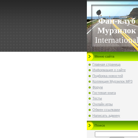
Фан-клуб
Мурзилок
Internationa
Меню сайта
Главная страница
Информация о сайте
Подборка новостей
Коллекция Мурзилок MP3
Форум
Гостевая книга
Тесты
Онлайн игры
Обмен ссылками
Написать админу
Поиск