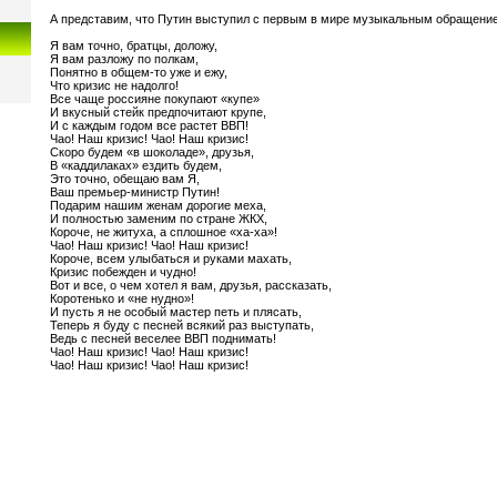
А представим, что Путин выступил с первым в мире музыкальным обращен
Я вам точно, братцы, доложу,
Я вам разложу по полкам,
Понятно в общем-то уже и ежу,
Что кризис не надолго!
Все чаще россияне покупают «купе»
И вкусный стейк предпочитают крупе,
И с каждым годом все растет ВВП!
Чао! Наш кризис! Чао! Наш кризис!
Скоро будем «в шоколаде», друзья,
В «каддилаках» ездить будем,
Это точно, обещаю вам Я,
Ваш премьер-министр Путин!
Подарим нашим женам дорогие меха,
И полностью заменим по стране ЖКХ,
Короче, не житуха, а сплошное «ха-ха»!
Чао! Наш кризис! Чао! Наш кризис!
Короче, всем улыбаться и руками махать,
Кризис побежден и чудно!
Вот и все, о чем хотел я вам, друзья, рассказать,
Коротенько и «не нудно»!
И пусть я не особый мастер петь и плясать,
Теперь я буду с песней всякий раз выступать,
Ведь с песней веселее ВВП поднимать!
Чао! Наш кризис! Чао! Наш кризис!
Чао! Наш кризис! Чао! Наш кризис!