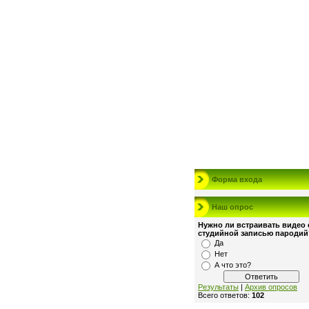
Форма входа
Наш опрос
Нужно ли встраивать видео 
студийной записью пародий
Да
Нет
А что это?
Результаты
|
Архив опросов
Всего ответов:
102