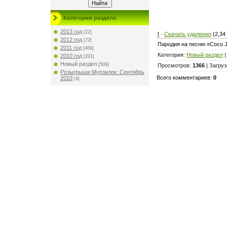
Категории раздела
2013 год
[22]
[ ·
Скачать удаленно
(2,34
2012 год
[72]
Пародия на песню «Coco Ja
2011 год
[469]
Категория
:
Новый раздел
2010 год
[201]
Новый раздел
[509]
Просмотров
:
1366
|
Загруз
Розыгрыши Мурзилок: Сентябрь
Всего комментариев
:
0
2010
[4]