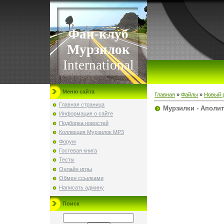
Фан-клуб
Мурзилок
International
Меню сайта
Главная
»
Файлы
»
Новый 
Главная страница
Мурзилки - Аполи
Информация о сайте
Подборка новостей
Коллекция Мурзилок MP3
Форум
Гостевая книга
Тесты
Онлайн игры
Обмен ссылками
Написать админу
Поиск