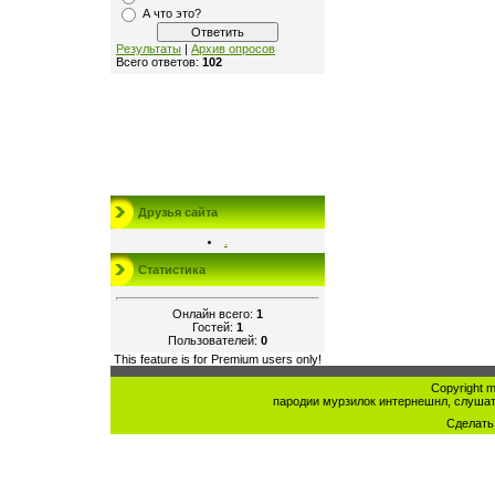
А что это?
Результаты
|
Архив опросов
Всего ответов:
102
Друзья сайта
.
Статистика
Онлайн всего:
1
Гостей:
1
Пользователей:
0
This feature is for Premium users only!
Copyright mu
пародии мурзилок интернешнл, слушат
Сделат