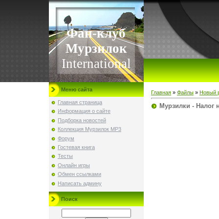
Фан-клуб
Мурзилок
International
Меню сайта
Главная
»
Файлы
»
Новый 
Главная страница
Мурзилки - Налог 
Информация о сайте
Подборка новостей
Коллекция Мурзилок MP3
Форум
Гостевая книга
Тесты
Онлайн игры
Обмен ссылками
Написать админу
Поиск