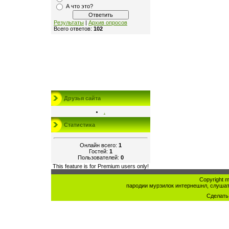
А что это?
Результаты
|
Архив опросов
Всего ответов:
102
Друзья сайта
.
Статистика
Онлайн всего:
1
Гостей:
1
Пользователей:
0
This feature is for Premium users only!
Copyright mu
пародии мурзилок интернешнл, слушат
Сделат