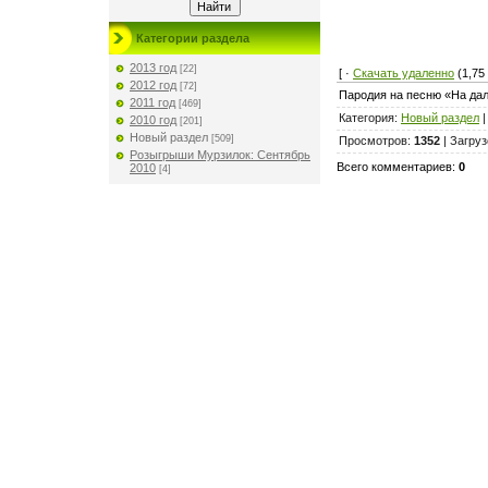
Категории раздела
2013 год
[22]
[ ·
Скачать удаленно
(1,75
2012 год
[72]
Пародия на песню «На дал
2011 год
[469]
Категория
:
Новый раздел
2010 год
[201]
Новый раздел
[509]
Просмотров
:
1352
|
Загруз
Розыгрыши Мурзилок: Сентябрь
Всего комментариев
:
0
2010
[4]