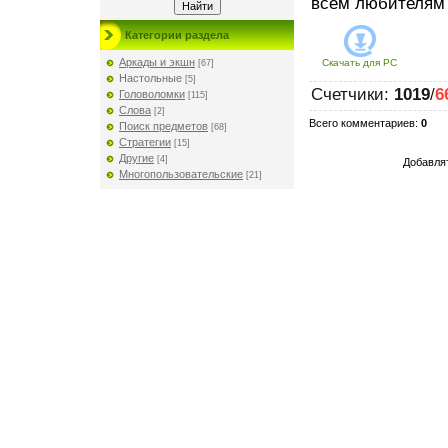
всем любителям 
Категории раздела
Аркады и экшн
Скачать для
PC
[67]
Настольные
[5]
Счетчики
:
1019
/
6
Головоломки
[115]
Слова
[2]
Всего комментариев
:
0
Поиск предметов
[68]
Стратегии
[15]
Другие
[4]
Добавлят
Многопользовательские
[21]