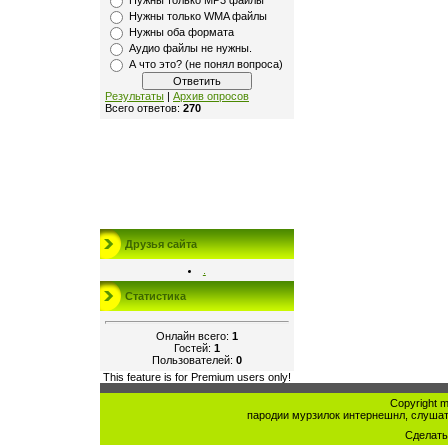
Нужны только MP3 файлы
Нужны только WMA файлы
Нужны оба формата
Аудио файлы не нужны.
А что это? (не понял вопроса)
Результаты
|
Архив опросов
Всего ответов:
270
Друзья сайта
.
Статистика
Онлайн всего:
1
Гостей:
1
Пользователей:
0
This feature is for Premium users only!
Copyright mu
пародии мурзилок интернешнл, слушат
Сделат