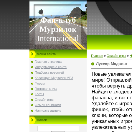
Фан-клуб
Мурзилок
International
Меню сайта
Главная
»
Онлайн игры
»
Н
Главная страница
Луксор Маджонг
Информация о сайте
Подборка новостей
Новые увлекател
Коллекция Мурзилок MP3
мире! Отправляй
Форум
чтобы вернуть д
Гостевая книга
Найдите злодеев
Тесты
фараона, и восс
Онлайн игры
Удаляйте с игро
Обмен ссылками
фишек, чтобы от
Написать админу
ключи, которые о
Поиск
уникальных игро
увлекательных у