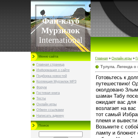
Фан-клуб
Мурзилок
International
Меню сайта
Главная
»
Онлайн игры
»
Г
Главная страница
Тулула. Легенда о
Информация о сайте
Подборка новостей
Готовьтесь к дол
Коллекция Мурзилок MP3
путешествию! Од
Форум
околдовано Злым
Гостевая книга
шаман Табу посел
Тесты
ожидает вас для 
Онлайн игры
возлагает на ва
Обмен ссылками
тот самый Избра
Написать админу
племя и вывести 
Поиск
Возьмите с собо
лампу и блокнот 