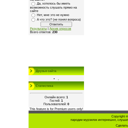
Да, хотелось бы иметь
возможность слушать прямо на
сайте
Нет, мне это не нужно
А что это? (не понял вопроса)
Результаты
|
Архив опросов
Всего ответов:
230
Друзья сайта
.
Статистика
Онлайн всего:
1
Гостей:
1
Пользователей:
0
This feature is for Premium users only!
Copyright mu
пародии мурзилок интернешнл, слушат
Сделат