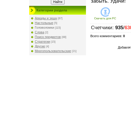
забыть. Удачи!
Категории раздела
Аркады и экшн
Скачать для
PC
[67]
Настольные
[5]
Счетчики
:
935
/
63
Головоломки
[115]
Слова
[2]
Всего комментариев
:
0
Поиск предметов
[68]
Стратегии
[15]
Другие
[4]
Добавлят
Многопользовательские
[21]