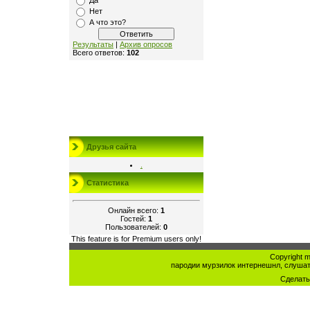
Да
Нет
А что это?
Результаты
|
Архив опросов
Всего ответов:
102
Друзья сайта
.
Статистика
Онлайн всего:
1
Гостей:
1
Пользователей:
0
This feature is for Premium users only!
Copyright mu
пародии мурзилок интернешнл, слушат
Сделат