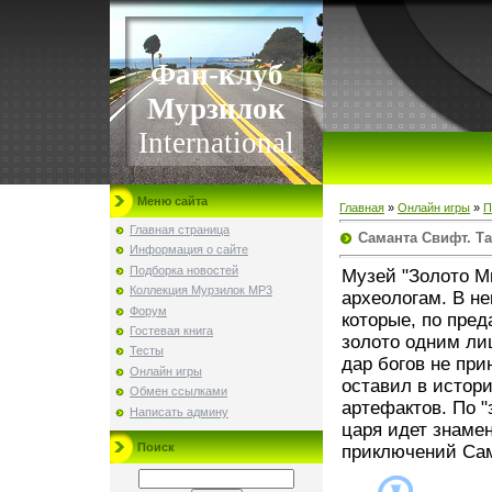
Фан-клуб
Мурзилок
International
Меню сайта
Главная
»
Онлайн игры
»
П
Главная страница
Саманта Свифт. Т
Информация о сайте
Подборка новостей
Музей "Золото М
Коллекция Мурзилок MP3
археологам. В н
Форум
которые, по пре
Гостевая книга
золото одним ли
Тесты
дар богов не при
Онлайн игры
оставил в истор
Обмен ссылками
артефактов. По "
Написать админу
царя идет знаме
Поиск
приключений Сам