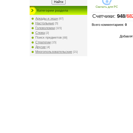
Скачать для
PC
Категории раздела
Счетчики
:
948
/
68
Аркады и экшн
[67]
Настольные
[5]
Всего комментариев
:
0
Головоломки
[115]
Слова
[2]
Добавлят
Поиск предметов
[68]
Стратегии
[15]
Другие
[4]
Многопользовательские
[21]